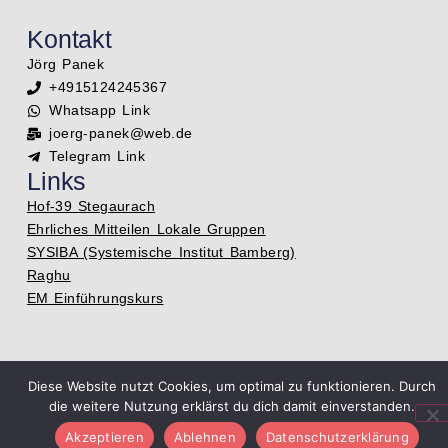
Kontakt
Jörg Panek
+4915124245367
Whatsapp Link
joerg-panek@web.de
Telegram Link
Links
Hof-39 Stegaurach
Ehrliches Mitteilen Lokale Gruppen
SYSIBA (Systemische Institut Bamberg)
Raghu
EM Einführungskurs
Diese Website nutzt Cookies, um optimal zu funktionieren. Durch
copyright © Jörg Panek |
AGB
|
Datenschutz
|
Impressum
die weitere Nutzung erklärst du dich damit einverstanden.
Akzeptieren
Ablehnen
Datenschutzerklärung